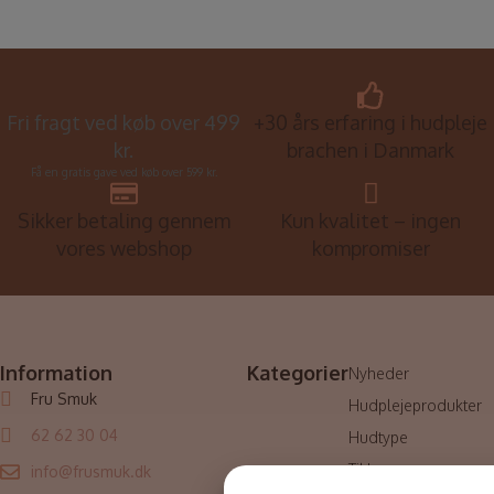
Fri fragt ved køb over 499
+30 års erfaring i hudpleje
kr.
brachen i Danmark
Få en gratis gave ved køb over 599 kr.
Sikker betaling gennem
Kun kvalitet – ingen
vores webshop
kompromiser
Information
Kategorier
Nyheder
Fru Smuk
Hudplejeprodukter
62 62 30 04
Hudtype
Til ham
info@frusmuk.dk