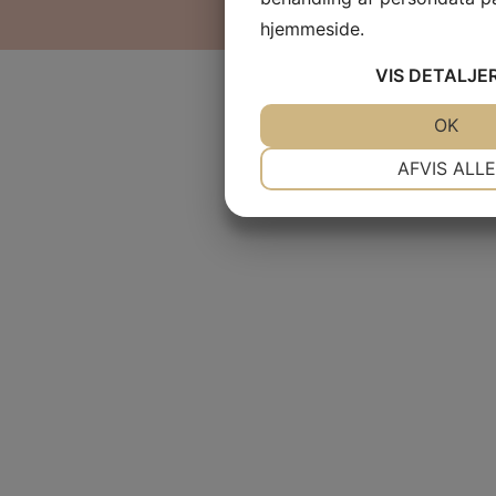
hjemmeside.
VIS
DETALJE
JA
NEJ
OK
NØDVENDIGE
P
AFVIS ALLE
JA
NEJ
MARKETING