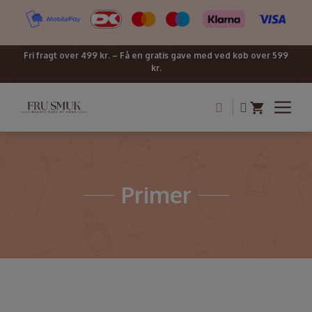
Fri fragt over 499 kr. – Få en gratis gave med ved køb over 599
kr.
Primer