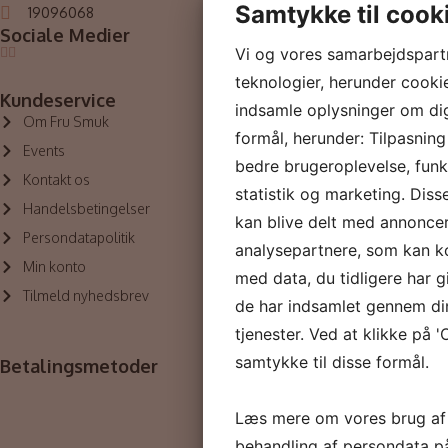
PHformula
Samtykke til cook
19096068
Sociale Medier
Outlet
Vi og vores samarbejdspart
teknologier, herunder cookies
Kundeservice
indsamle oplysninger om dig 
Om Fru Smuk
formål, herunder: Tilpasning
Events
bedre brugeroplevelse, funkt
Kontakt os
statistik og marketing. Diss
Handelsbetingelser
kan blive delt med annonce
Persondatapolitik
analysepartnere, som kan 
Min konto
med data, du tidligere har g
Tilmeld nyhedsbrev
de har indsamlet gennem di
tjenester. Ved at klikke på '
samtykke til disse formål.
Betalingsmetoder
Læs mere om vores brug af
behandling af persondata p