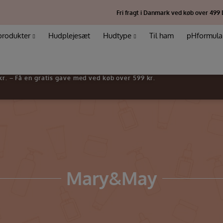
Fri fragt i Danmark ved køb over 499
produkter
Hudplejesæt
Hudtype
Til ham
pHformula
 kr. – Få en gratis gave med ved køb over 599 kr.
Mary&May