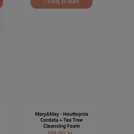
Tilføj til kurv
Mary&May - Houttuynia
Cordata + Tea Tree
Cleansing Foam
129,00
kr.