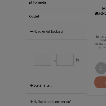
pHformula
M
Black
Outlet
Hvad er dit budget?
En nære
med
beskytt
og giv
kr.
kr.
Sortér efter:
Hvilke brands ønsker du?