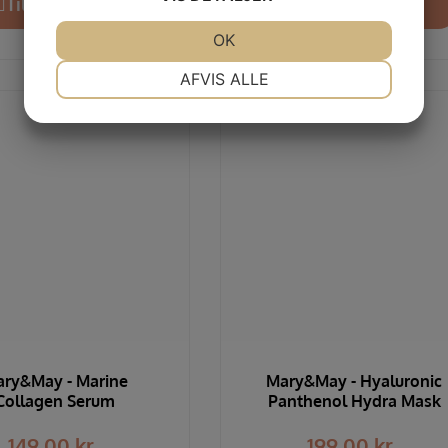
Tilføj til kurv
Tilføj til kurv
JA
NEJ
OK
JA
NEJ
NØDVENDIGE
PRÆFERENCER
AFVIS ALLE
JA
NEJ
JA
NEJ
MARKETING
STATISTIK
ry&May - Marine
Mary&May - Hyaluronic
Collagen Serum
Panthenol Hydra Mask
149,00
kr.
199,00
kr.