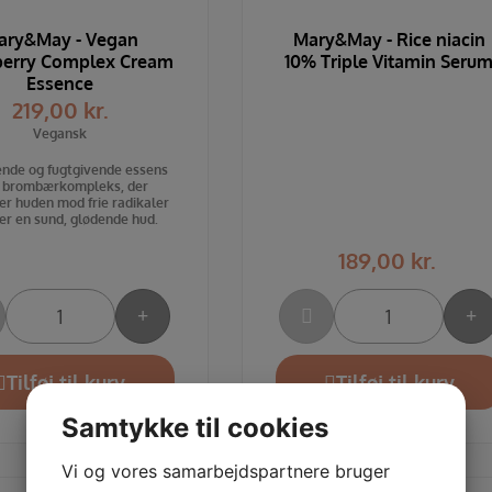
ary&May - Vegan
Mary&May - Rice niacin
berry Complex Cream
10% Triple Vitamin Seru
Essence
219,00
kr.
Vegansk
nde og fugtgivende essens
 brombærkompleks, der
er huden mod frie radikaler
er en sund, glødende hud.
189,00
kr.
Tilføj til kurv
Tilføj til kurv
Samtykke til cookies
Vi og vores samarbejdspartnere bruger