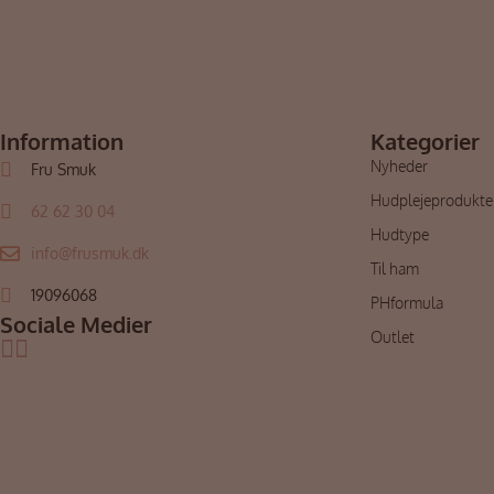
Information
Kategorier
Nyheder
Fru Smuk
Hudplejeprodukte
62 62 30 04
Hudtype
info@frusmuk.dk
Til ham
19096068
PHformula
Sociale Medier
Outlet