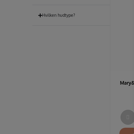
Hvilken hudtype?
Mary&