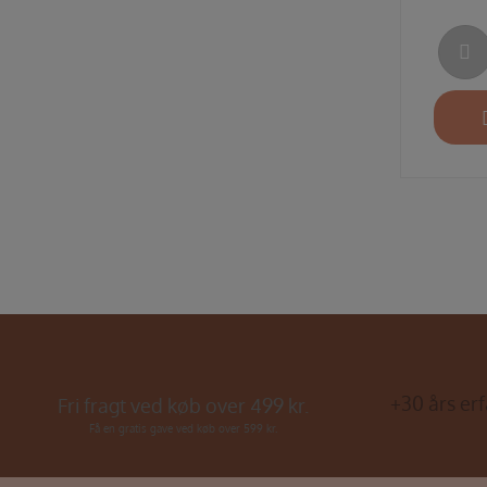
+30 års erf
Fri fragt ved køb over 499 kr.
Få en gratis gave ved køb over 599 kr.