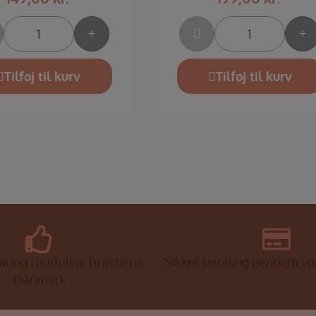
Tilføj til kurv
Tilføj til kurv
aring i hudpleje brachen i
Sikker betaling gennem v
Danmark