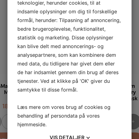
teknologier, herunder cookies, til at
indsamle oplysninger om dig til forskellige
formål, herunder: Tilpasning af annoncering,
bedre brugeroplevelse, funktionalitet,
statistik og marketing. Disse oplysninger
kan blive delt med annoncerings- og
analysepartnere, som kan kombinere dem
med data, du tidligere har givet dem eller
de har indsamlet gennem din brug af deres
tjenester. Ved at klikke på 'OK' giver du
May - Rose Collagen
Mary&May - Premium
samtykke til disse formål.
Mist Serum
Idebenone Blackberry
Complex Essence Mask
189,00
kr.
199,00
kr.
Læs mere om vores brug af cookies og
behandling af persondata på vores
hjemmeside.
VIS
DETALJER